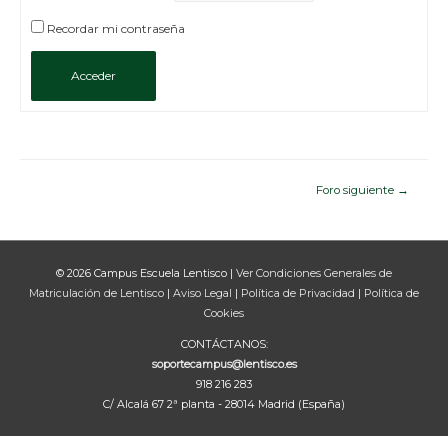
Recordar mi contraseña
Acceder
Navegación
Foro siguiente
→
de
entradas
© 2026
Campus Escuela Lentisco
|
Ver Condiciones Generales de
Matriculación de Lentisco
|
Aviso Legal
|
Política de Privacidad
|
Política de
Cookies
CONTÁCTANOS:
soportecampus@lentisco.es
918 216 283
C/ Alcalá 67 2ª planta - 28014 Madrid (España)