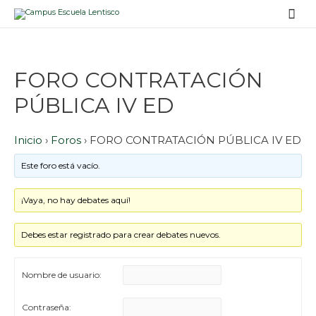
Men
prin
FORO CONTRATACIÓN
PÚBLICA IV ED
Inicio
›
Foros
›
FORO CONTRATACIÓN PÚBLICA IV ED
Este foro está vacío.
¡Vaya, no hay debates aquí!
Debes estar registrado para crear debates nuevos.
Nombre de usuario:
Contraseña: