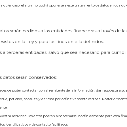
cualquier caso, el alumno podrá oponerse a este tratamiento de datos en cualq
tos serán cedidos a las entidades financieras a través de las
stos en la Ley y para los fines en ella definidos.
a terceras entidades, salvo que sea necesario para cumplir 
s datos serán conservados:
lidades de poder contactar con el remitente de la información, dar respuesta a su
citud, petición, consulta y dar esta por definitivamente cerrada. Posteriorment
ente.
nuestra actividad, los datos podrán almacenarse indefinidamente para esta final
os identificativos y de contacto facilitados.