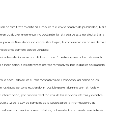
tación de este tratamiento NO implicará el envío masivo de publicidad).Para
se en cualquier momento, no obstante, la retirada de este no afectará a la
ar para las finalidades indicadas. Por lo que, la comunicación de sus datos a
nicaciones comerciales de Lentisco.
ividades relacionadas con dichos cursos. En este supuesto, los datos serán
e inscripción a las diferentes ofertas formativas, por lo que es obligatorio
rrollo adecuado de los cursos formativos del Despacho, así como de los
iten los datos personales, siendo imposible que el alumno se matricule y
 información, por medios electrónicos, de los servicios, ofertas y eventos
ulo 21.2 de la Ley de Servicios de la Sociedad de la Información y de
realizan por medios no electrónicos, la base del tratamiento es el interés