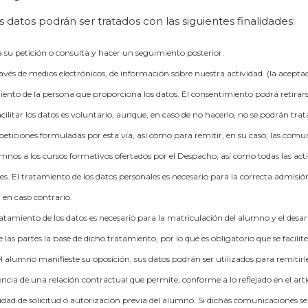
 datos podrán ser tratados con las siguientes finalidades:
a su petición o consulta y hacer un seguimiento posterior.
ravés de medios electrónicos, de información sobre nuestra actividad. (la acep
miento de la persona que proporciona los datos. El consentimiento podrá retirar
cilitar los datos es voluntario, aunque, en caso de no hacerlo, no se podrán trat
peticiones formuladas por esta vía, así como para remitir, en su caso, las comu
lumnos a los cursos formativos ofertados por el Despacho, así como todas las act
es. El tratamiento de los datos personales es necesario para la correcta admisión 
a en caso contrario.
tratamiento de los datos es necesario para la matriculación del alumno y el desa
re las partes la base de dicho tratamiento, por lo que es obligatorio que se facil
 el alumno manifieste su oposición, sus datos podrán ser utilizados para remitirle
ncia de una relación contractual que permite, conforme a lo reflejado en el artíc
idad de solicitud o autorización previa del alumno. Si dichas comunicaciones se 