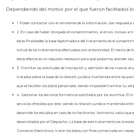
Dependiendo del motivo por el que fueron facilitados los
1. Poder contactar con el remitente de la información, dar respuesta 
2. En caso de haber otorgado el consentimiento, al envío, incluso a t
estas finalidades la base legitimadora del tratamiento es el consenti
licitud de los tratamientos efectuados con anterioridad. El hecho de fa
estos efectos es un requisito necesario para que podamos atender las 
3. Tramitar las solicitudes de inscripción y admisión de los nuevos a
tratados sobre la base de la relación jurídica mantenida entre las part
que se faciliten los datos personales, siendo imposible tramitar su alt
4. Gestionar los servicios formativos solicitados por los alumnos. El 
servicios ofrecidos por este, siendo la relación jurídica mantenida ent
desarrolle los estudios en caso de no facilitarlos. Asimismo, salvo que
desarrollados por el Despacho. La base de este tratamiento es la existe
Comercio Electrónico, tratar los datos con fines comerciales sin neces