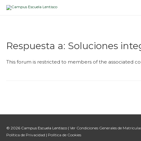
Respuesta a: Soluciones int
This forum is restricted to members of the associated cou
Navegación
de
entradas
© 2026
Campus Escuela Lentisco
|
Ver Condiciones Generales de Matricula
Política de Privacidad
|
Política de Cookies