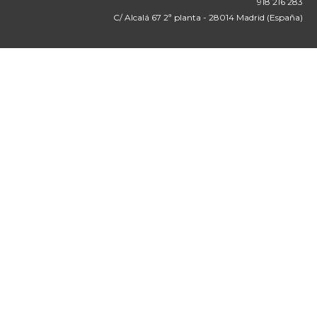
918 216 283
C/ Alcalá 67 2ª planta - 28014 Madrid (España)