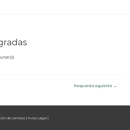
egradas
rse(s).
Respuesta siguiente
→
ción de Lentisco
|
Aviso Legal
|