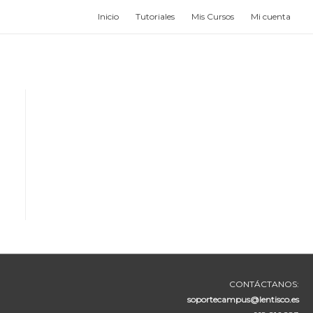
Inicio
Tutoriales
Mis Cursos
Mi cuenta
CONTÁCTANOS:
soportecampus@lentisco.es