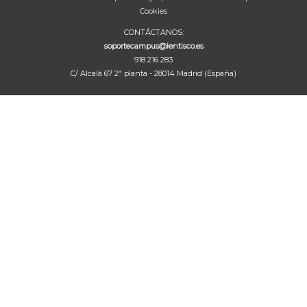
Cookies
CONTÁCTANOS:
soportecampus@lentisco.es
918 216 283
C/ Alcalá 67 2ª planta - 28014 Madrid (España)