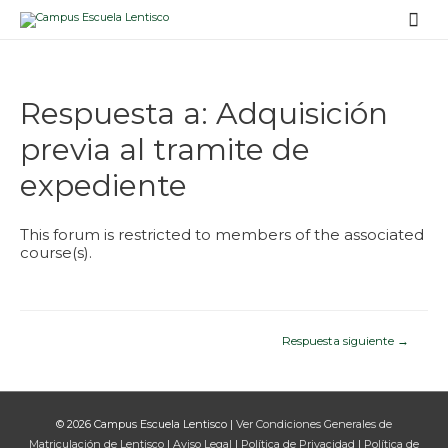
Men
prin
Respuesta a: Adquisición
previa al tramite de
expediente
This forum is restricted to members of the associated
course(s).
Navegación
Respuesta siguiente
→
de
entradas
© 2026
Campus Escuela Lentisco
|
Ver Condiciones Generales de
Matriculación de Lentisco
|
Aviso Legal
|
Política de Privacidad
|
Política de