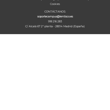
Cookies
CONTÁCTANOS:
soportecampus@lentisco.es
918 216 283
C/ Alcalá 67 2ª planta - 28014 Madrid (España)