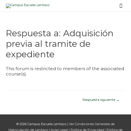
Men
prin
Respuesta a: Adquisición
previa al tramite de
expediente
This forum is restricted to members of the associated
course(s).
Navegación
Respuesta siguiente
→
de
entradas
© 2026
Campus Escuela Lentisco
|
Ver Condiciones Generales de
Matriculación de Lentisco
|
Aviso Legal
|
Política de Privacidad
|
Política de